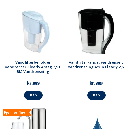
Vandfilterbeholder
Vandfilterkande, vandrenser,
Vandrenser Clearly 4 steg 2,5 L
vandrensning 4 trin Clearly 2,5
Blå Vandrensning
l
kr.889
kr.889
Køb
Køb
Fjerner fluor