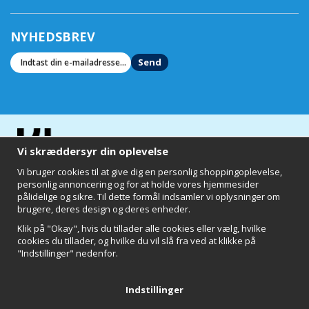
NYHEDSBREV
Send
Vi skræddersyr din oplevelse
Vi bruger cookies til at give dig en personlig shoppingoplevelse,
personlig annoncering og for at holde vores hjemmesider
pålidelige og sikre. Til dette formål indsamler vi oplysninger om
brugere, deres design og deres enheder.
Klik på "Okay", hvis du tillader alle cookies eller vælg, hvilke
cookies du tillader, og hvilke du vil slå fra ved at klikke på
"Indstillinger" nedenfor.
Clearly of Sweden AB
Chalmers Teknikpark
412 58 Göteborg
Indstillinger