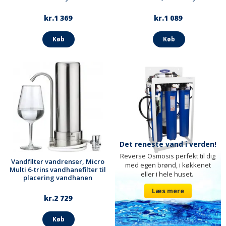
kr.1 369
kr.1 089
Køb
Køb
Det reneste vand i verden!
Reverse Osmosis perfekt til dig
Vandfilter vandrenser, Micro
med egen brønd, i køkkenet
Multi 6-trins vandhanefilter til
eller i hele huset.
placering vandhanen
Læs mere
kr.2 729
Køb