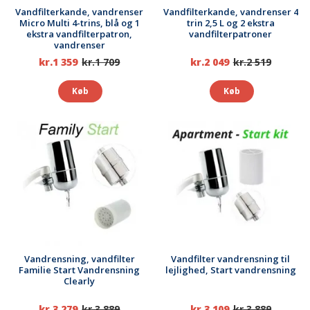
Vandfilterkande, vandrenser
Vandfilterkande, vandrenser 4
Micro Multi 4-trins, blå og 1
trin 2,5 L og 2 ekstra
ekstra vandfilterpatron,
vandfilterpatroner
vandrenser
kr.1 359
kr.1 709
kr.2 049
kr.2 519
Køb
Køb
Vandrensning, vandfilter
Vandfilter vandrensning til
Familie Start Vandrensning
lejlighed, Start vandrensning
Clearly
kr.3 279
kr.3 889
kr.3 109
kr.3 889