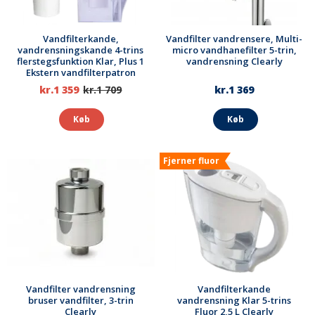
Vandfilterkande,
Vandfilter vandrensere, Multi-
vandrensningskande 4-trins
micro vandhanefilter 5-trin,
flerstegsfunktion Klar, Plus 1
vandrensning Clearly
Ekstern vandfilterpatron
kr.1 359
kr.1 709
kr.1 369
Køb
Køb
Fjerner fluor
Vandfilter vandrensning
Vandfilterkande
bruser vandfilter, 3-trin
vandrensning Klar 5-trins
Clearly
Fluor 2,5 L Clearly