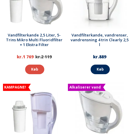
Vandfilterkande 2,5 Liter, 5-
Vandfilterkande, vandrenser,
Trins Mikro Multi Fluoridfilter
vandrensning 4 trin Clearly 2,5
+ 1 Ekstra Filter
l
kr.1 769
kr.2 119
kr.889
Køb
Køb
KAMPAGNE!
Alkaliserer vand