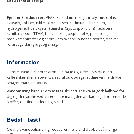
Let at installere:
Ja
PFAS, k
Fjerner / reducerer:
alk, slam, rust, jern, bly, mikroplast,
kviksølv, kobber, nikkel, krom, arsen, cadmium, aluminium,
hydrogensulfider, cyster (Giardia, Cryptosporidium). Reducerer
kemikalier som TTHM, benzen, klor, bisphenol A, pesticider,
medikamentrester og andre kemiske forurenende stoffer, der kan
forårsage dårlig lugt og smag.
Information
Filtreret vand forbedrer aromaen på te og kaffe. Hvis du er en
kaffeelsker eller en te-entusiast, vil du opdage, at dine varme drikke
smager markant bedre.
Vandrensning handler om at tage skridt til at sikre et godt helbred for
dig og din familie ved at reducere mængden af ​​skadelige forurenende
stoffer, der findes i ledningsvand.
Bedst i test!
Clearly's vandbehandling reducerer mere end dobbelt så mange