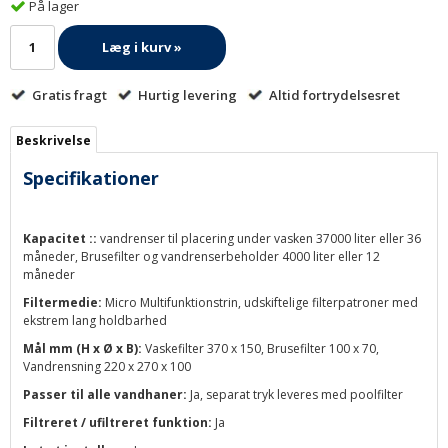
På lager
Læg i kurv »
Gratis fragt
Hurtig levering
Altid fortrydelsesret
Beskrivelse
Specifikationer
Kapacitet ::
vandrenser til placering under vasken 37000 liter eller 36
måneder, Brusefilter og vandrenserbeholder 4000 liter eller 12
måneder
Filtermedie:
Micro Multifunktionstrin, udskiftelige filterpatroner med
ekstrem lang holdbarhed
Mål mm (H x Ø x B):
Vaskefilter 370 x 150, Brusefilter 100 x 70,
Vandrensning 220 x 270 x 100
Passer til alle vandhaner:
Ja, separat tryk leveres med poolfilter
Filtreret / ufiltreret funktion:
Ja