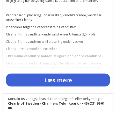
miljøgifte og har betydelig større kapacitet end andre mærker.
Vandrenser til placering under vasken, vandfilterkande, vandfilter
Brusefilter Clearly
Indeholder følgende vandrensere og vandfiltre:
Clearly 4-trins vandfilterkande vandrenser Ultimate 2,5 l - blå
Clearly 6-trins vandrenser til placering under vasken
Clearly 3-trins vandfilter Brusefilter
- Premium vandfiltre holder længere end andre vandfiltre -
Clearly 4 vandfilter kan Ultimate 2,5 liter blå vandrensningskande,
filtrere og rense vand i fire trin med markedets mest avancerede
fletrinsfunktion, effektive og økonomiske vandrensnings- og
vandrensningssystem.
Læs mere
Clearly 4-trins vandfilter kan vandrensning reducere eller effektivt
fjerne mange af de forurenende stoffer, der findes i ledningsvand,
såsom. kemikalier, tungmetaller, bisphenol, pesticider,
medikamentrester osv. og dårlig smag og lugt.
Kontakt os venligst, hvis du har spørgsmål eller bekymringer
Clearly of Sweden - Chalmers Teknikpark - +46 (0)31 69 01
Det forhindrer også bakterievækst, alger, svampe og andre
00
mikroorganismer.