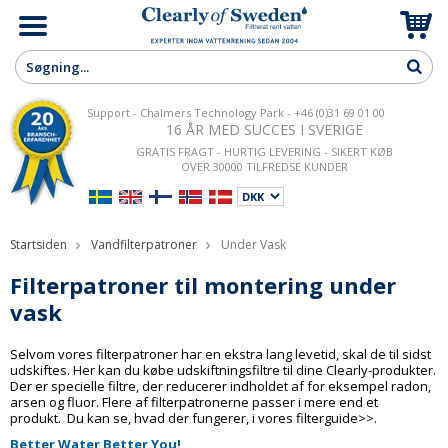
Support - Chalmers Technology Park - +46 (0)31 69 01 00
16 ÅR MED SUCCES I SVERIGE
GRATIS FRAGT - HURTIG LEVERING - SIKERT KØB
OVER 30000 TILFREDSE KUNDER
Startsiden
Vandfilterpatroner
Under Vask
Filterpatroner til montering under
vask
Selvom vores filterpatroner har en ekstra lang levetid, skal de til sidst
udskiftes. Her kan du købe udskiftningsfiltre til dine
Clearly-produkter.
Der er specielle filtre, der reducerer indholdet af for eksempel radon,
arsen og fluor.
Flere af filterpatronerne passer i mere end et
produkt. Du kan se, hvad der fungerer, i vores
filterguide>>
.
Better Water Better You!