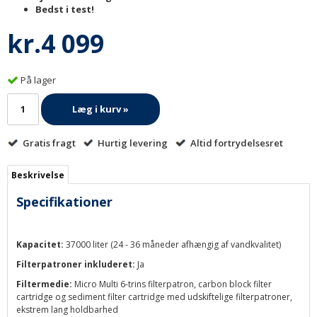
Bedst i test!
kr.4 099
På lager
Læg i kurv »
Gratis fragt
Hurtig levering
Altid fortrydelsesret
Beskrivelse
Specifikationer
Kapacitet:
37000 liter (24 - 36 måneder afhængig af vandkvalitet)
Filterpatroner inkluderet:
Ja
Filtermedie:
Micro Multi 6-trins filterpatron, carbon block filter
cartridge og sediment filter cartridge med udskiftelige filterpatroner,
ekstrem lang holdbarhed