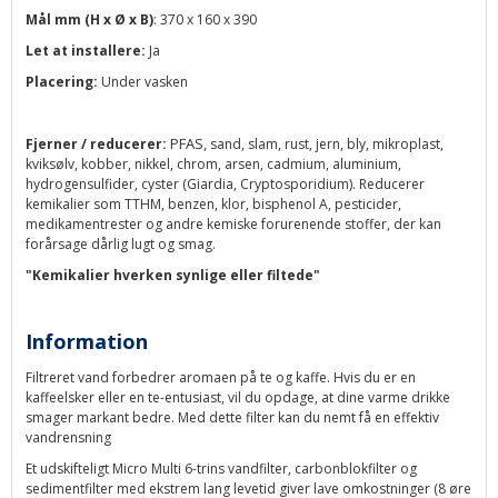
Mål mm (H x Ø x B)
: 370 x 160 x 390
Let at installere:
Ja
Placering:
Under vasken
PFAS,
Fjerner / reducerer:
sand, slam, rust, jern, bly, mikroplast,
kviksølv, kobber, nikkel, chrom, arsen, cadmium, aluminium,
hydrogensulfider, cyster (Giardia, Cryptosporidium). Reducerer
kemikalier som TTHM, benzen, klor, bisphenol A, pesticider,
medikamentrester og andre kemiske forurenende stoffer, der kan
forårsage dårlig lugt og smag.
"Kemikalier hverken synlige eller filtede"
Information
Filtreret vand forbedrer aromaen på te og kaffe. Hvis du er en
kaffeelsker eller en te-entusiast, vil du opdage, at dine varme drikke
smager markant bedre. Med dette filter kan du nemt få en effektiv
vandrensning
Et udskifteligt Micro Multi 6-trins vandfilter, carbonblokfilter og
sedimentfilter med ekstrem lang levetid giver lave omkostninger (8 øre