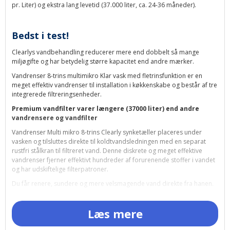
pr. Liter) og ekstra lang levetid (37.000 liter, ca. 24-36 måneder).
Bedst i test!
Clearlys vandbehandling reducerer mere end dobbelt så mange
miljøgifte og har betydelig større kapacitet end andre mærker.
Vandrenser 8-trins multimikro Klar vask med fletrinsfunktion er en
meget effektiv vandrenser til installation i køkkenskabe og består af tre
integrerede filtreringsenheder.
Premium vandfilter varer længere (37000 liter) end andre
vandrensere og vandfilter
Vandrenser Multi mikro 8-trins Clearly synketæller placeres under
vasken og tilsluttes direkte til koldtvandsledningen med en separat
rustfri stålkran til filtreret vand. Denne diskrete og meget effektive
vandrenser fjerner effektivt hundreder af forurenende stoffer i vandet
og har udskiftelige filterpatroner.
Du får renere, sundere og mere velsmagende vand direkte fra hanen.
Vandrenser og vandfilter giver klart renere, mere velsmagende og
sundere vand og beskytter dig og din familie mod mange kemikalier
Læs mere
og forurenende stoffer, der findes i ledningsvand og kan være
sundhedsskadelige.