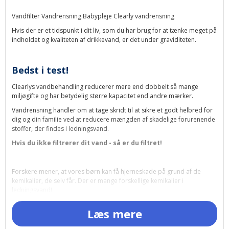
Vandfilter Vandrensning Babypleje Clearly vandrensning
Hvis der er et tidspunkt i dit liv, som du har brug for at tænke meget på
indholdet og kvaliteten af ​​drikkevand, er det under graviditeten.
Bedst i test!
Clearlys vandbehandling reducerer mere end dobbelt så mange
miljøgifte og har betydelig større kapacitet end andre mærker.
Vandrensning handler om at tage skridt til at sikre et godt helbred for
dig og din familie ved at reducere mængden af ​​skadelige forurenende
stoffer, der findes i ledningsvand.
Hvis du ikke filtrerer dit vand - så er du filtret!
Forskere mener, at vores børn kan få hjerneskade på grund af de
kemikalier, de selv får. Der er mange forskellige kemikalier i
ledningsvand!
Hvis vores ledningsvand skal være fri for kemikalier, pesticider,
Læs mere
medikamentrester osv., Er det op til dig at filtrere og rengøre hanen.