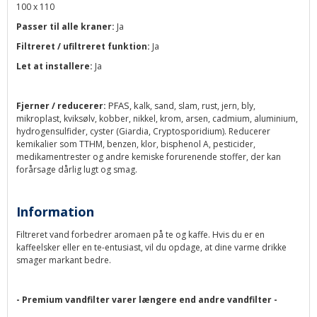
100 x 110
Passer til alle kraner:
Ja
Filtreret / ufiltreret funktion:
Ja
Let at installere:
Ja
PFAS, k
Fjerner / reducerer:
alk, sand, slam, rust, jern, bly,
mikroplast, kviksølv, kobber, nikkel, krom, arsen, cadmium, aluminium,
hydrogensulfider, cyster (Giardia, Cryptosporidium). Reducerer
kemikalier som TTHM, benzen, klor, bisphenol A, pesticider,
medikamentrester og andre kemiske forurenende stoffer, der kan
forårsage dårlig lugt og smag.
Information
Filtreret vand forbedrer aromaen på te og kaffe. Hvis du er en
kaffeelsker eller en te-entusiast, vil du opdage, at dine varme drikke
smager markant bedre.
- Premium vandfilter varer længere end andre vandfilter -