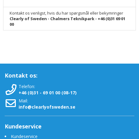
Kontakt os venligst, hvis du har spørgsmål eller bekymringer
Clearly of Sweden - Chalmers Teknikpark - +46 (0)31 69 01
00
Kontakt os:
Telefon:
+46 (0)31 - 69 01 00 (08-17)
Mail:
Clearly vandfilter vandrensning Babypleje - Pakning med vandrensning
indeholder
info@clearlyofsweden.se
Clearly 5-trinss multi-tap filtervandrenser med multistadsfunktion
Clearly vandfilter 3-trins brusefilter
Kundeservice
Clearly vandfilterbad
Kundeservice