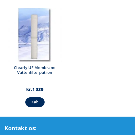
process reducerar surhet i kroppen och kommer att producera
naturliga kalcium, magnesium, natrium och kaliumjoner som kan
absorberas till 100 % i den mänskliga kroppen. Dessa
grundläggande mineraler är viktiga för våra organ. Dessa är
symptomen när vi saknar viktiga mineraler: trötthet, sömnlöshet,
håravfall, depression, diabetes, högt blodtryck, astma,
missfärgade tänder, PMS, migrän och hjärtsjukdomar.
Steg 8
vattnet rinner genom en bädd av grus. Det ger
backspolnings support och polerar bort vattnet.
Steg 9
vattnet strömmar genom en kraftig magnet (större än
12,000 Gauss) som skapar magnetfält i filtret för magnetisk
Clearly UF Membrane
Vattenfilterpatron
resonans aktivering av vattnet. Denna process sänker
ytspänningen, ökar lösligheten och ökar absorptiviteten. Denna
process ändrar också de fysiska egenskaperna hos vattenburna
mineraler så att de inte klamra sig fast vid rör eller ytor i
kr.1 839
utrustningen. Den styr också kalk / kalkavlagringar VVS
korrosionsskydd.
Køb
Steg 10,
vattnet rinner genom en 20" fast kolpatron för att ta bort
flyktiga organiska kolföreningar (VOC, insektsmedel,
bekämpningsmedel och industriella lösningsmedel).
Kontakt os:
Steg 11,
passerar vatten genom ett 0,2 mikron ultrafiltrering (UF)