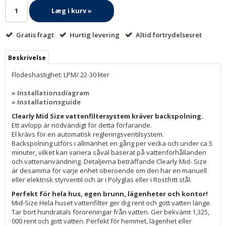
Læg i kurv »
Gratis fragt
Hurtig levering
Altid fortrydelsesret
Beskrivelse
Flödeshastighet: LPM/ 22-30 liter
» Installationsdiagram
» Installationsguide
Clearly Mid Size vattenfiltersystem kräver backspolning.
Ett avlopp är nödvändigt för detta förfarande.
El krävs för en automatisk regleringsventilsystem.
Backspolning utförs i allmänhet en gång per vecka och under ca 5
minuter, vilket kan variera såväl baserat på vattenförhållanden
och vattenanvändning. Detaljerna beträffande Clearly Mid- Size
är desamma för varje enhet oberoende om den har en manuell
eller elektrisk styrventil och är i Polyglas eller i Rostfritt stål.
Perfekt för hela hus, egen brunn, lägenheter och kontor!
Mid-Size Hela huset vattenfilter ger dig rent och gott vatten länge.
Tar bort hundratals föroreningar från vatten. Ger bekvämt 1,325,
000 rent och gott vatten. Perfekt för hemmet, lägenhet eller