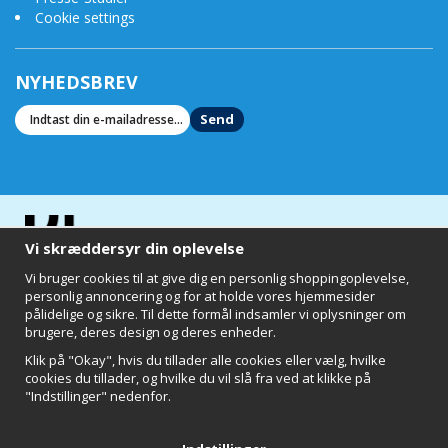
-
Vattenfilter-guide
Cookie settings
-
Vilken vattenrenare skall jag välja?
-
Rent vatten och ren miljö
-
Om vatten
NYHEDSBREV
Send
Vi skræddersyr din oplevelse
Vi bruger cookies til at give dig en personlig shoppingoplevelse,
personlig annoncering og for at holde vores hjemmesider
pålidelige og sikre. Til dette formål indsamler vi oplysninger om
brugere, deres design og deres enheder.
Klik på "Okay", hvis du tillader alle cookies eller vælg, hvilke
cookies du tillader, og hvilke du vil slå fra ved at klikke på
"Indstillinger" nedenfor.
Clearly of Sweden AB
Chalmers Teknikpark
412 58 Göteborg