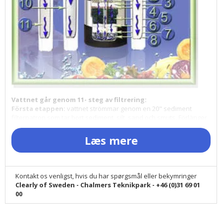
Vattnet går genom 11- steg av filtrering:
Första etappen:
vattnet strömmar genom en 20" sediment
filterpatron som tar bort sediment, silt, sand och smuts. Förlänger
livslängden på vattenfiltret och förhindrar skador i filerpatroner.
Læs mere
Steg 2 och 4,
vatten rinner genom två bäddar av Eagle Redox
Alloy ® (Är en oxidations – reduktion - process) media gjorda av
speciellt hög ren legering i en blandning av två olika metaller -
koppar och zink. Representerar en ny och unikt sätt för vatten-
Kontakt os venligst, hvis du har spørgsmål eller bekymringer
behandlings medium som genom sin naturliga process av
Clearly of Sweden - Chalmers Teknikpark - +46 (0)31 69 01
elektrokemisk oxidation/reduktion och absorption insatser
00
minskar och ta bort många oönskade föroreningar från vatten.
Det är ett stort framsteg inom vattenrening teknik som fungerar
på den elektrokemiska och spontan-oxidation-reduktion (Eagle