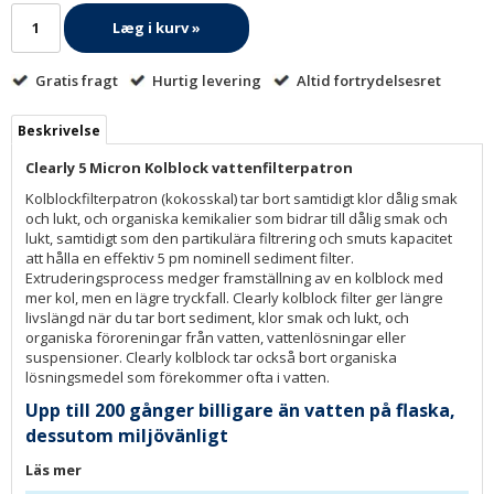
Læg i kurv »
Gratis fragt
Hurtig levering
Altid fortrydelsesret
Beskrivelse
Clearly 5 Micron Kolblock vattenfilterpatron
Kolblockfilterpatron (kokosskal) tar bort samtidigt klor dålig smak
och lukt, och organiska kemikalier som bidrar till dålig smak och
lukt, samtidigt som den partikulära filtrering och smuts kapacitet
att hålla en effektiv 5 pm nominell sediment filter.
Extruderingsprocess medger framställning av en kolblock med
mer kol, men en lägre tryckfall. Clearly kolblock filter ger längre
livslängd när du tar bort sediment, klor smak och lukt, och
organiska föroreningar från vatten, vattenlösningar eller
suspensioner. Clearly kolblock tar också bort organiska
lösningsmedel som förekommer ofta i vatten.
Upp till 200 gånger billigare än vatten på flaska,
dessutom miljövänligt
Läs mer