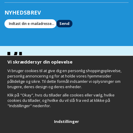
NYHEDSBREV
Send
Vi skræddersyr din oplevelse
Vi bruger cookies til at give dig en personlig shoppingoplevelse,
personlig annoncering og for at holde vores hjemmesider
pålidelige og sikre. Til dette formål indsamler vi oplysninger om
brugere, deres design og deres enheder.
Klik på "Okay", hvis du tillader alle cookies eller vælg, hvilke
cookies du tillader, og hvilke du vil slå fra ved at klikke på
"Indstillinger" nedenfor.
Clearly of Sweden AB
Chalmers Teknikpark
412 58 Göteborg
Indstillinger