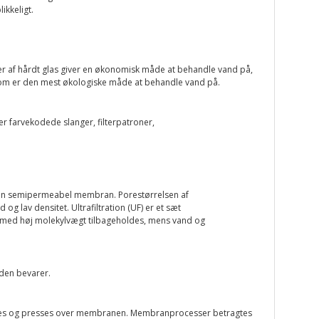
ikkeligt.
per af hårdt glas giver en økonomisk måde at behandle vand på,
, som er den mest økologiske måde at behandle vand på.
er farvekodede slanger, filterpatroner,
 en semipermeabel membran. Porestørrelsen af ​​
g lav densitet. Ultrafiltration (UF) er et sæt
r med høj molekylvægt tilbageholdes, mens vand og
 den bevarer.
påføres og presses over membranen. Membranprocesser betragtes