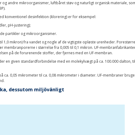
rier og andre mikroorganismer, luftbåret støv og naturligt organisk materiale, s
BP).
konventionel desinfektion (klorering) er for eksempel:
ler, pH-justering);
nede partikler og mikroorganismer.
 (0,01 til 1,0 mikron) fra vandet og nogle af de vigtigste opløste urenheder. Po
nder membranporerne i størrelse fra 0,005 til 0,1 mikron. UF-membranfabrikanter 
relsen på de forurenende stoffer, der fjernes med en UF-membran.
 en given standardforbindelse med en molekylvægt på ca. 100.000 dalton, tils
 ca. 0,05 mikrometer til ca. 0,08 mikrometer i diameter. UF-membraner bruges, hv
nd.
aska, dessutom miljövänligt