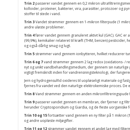
Trin 2
passerer vandet gennem en 0,2 mikron ultrafiltreringsmembra
kolloider, proteiner, bakterier, vira, parasitter, protozoer og 
stoffer til stede i vand.
Trin 3
Vandet strømmer gennem en 1-mikron filterpude (1 mikron sv
andre uløste problemer.
Trin 4
fører vandet gennem granuleret aktivt kul (GAC). GAC er a
(99,9%), kemikalier relateret til kræft (THM, benzen) pesticider,
og også dårlig smag og lugt.
Trin 5
strømmer vand gennem ionbytteren, hvilket reducerer tu
Trin 6 og 7
vand strømmer gennem 2 lag redox (oxidations- / redu
nyt og unikt vandbehandlingsmedium, der gennem sin naturlige 
vigtigt fremskridt inden for vandrensningsteknologi, der funger
Jern og hydrogensulfid oxideres til uopløseligt materiale og fast
fjernes fra vandet ved den naturlige elektrokemiske proces. De
Trin 8
Vand strømmer gennem en anden mikronfiltreringspude for y
Trin 9
passerer vandet gennem en membran, der fjerner og filtrer
herunder Cryptosporidium og Giardia, og de fleste uorganiske f
Trin 10 og 15
fortsætter vand gennem en ny filter på 1 mikron (1
og andre uopløste miljøgifter.
Trin 11 og 12
strømmer vandet gennem et andet lag med filtermedi