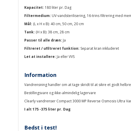
Kapacitet:
180 liter pr. Dag
Filtermedium:
UV-vandsterilisering, 16-trins filtrering med 
Mål:
(L x H x B): 40 cm, 50 cm, 20 cm
Tank:
(H x B): 38 cm, 28 cm
Passer til alle dræn:
Ja
Filtreret / ufiltreret funktion:
Separat kran inkluderet
Let at installere:
Ja eller VVS
Information
Vandrensning handler om at tage skridt til at sikre et godt helbr
Bestillingsvare og ikke-almindelig lagervare
Clearly vandrenser Compact 3000 MP Reverse Osmosis Ultra Va
I alt 175 -375 liter pr. Dag
Bedst i test!