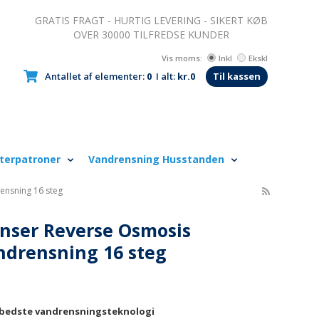
GRATIS FRAGT - HURTIG LEVERING - SIKERT KØB
OVER 30000 TILFREDSE KUNDER
Vis moms:
Inkl
Ekskl
Antallet af elementer:
0
I alt:
kr.0
Til kassen
lterpatroner
Vandrensning Husstanden
rensning 16 steg
enser Reverse Osmosis
andrensning 16 steg
bedste vandrensningsteknologi