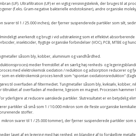
n (UF). Ultrafiltration (UF) er en vigtig rensningsteknik, der bruges til at produ
pyrogener (f.eks. Gram-negative bakterielle endotoksiner), andre organiske mole
arer til 1 / 25.000 inches), der fjerner suspenderede partikler som silt, sedim
lmindeligt anerkendt og brugt i vid udstrækning som et effektivt absorberende m
 herbicider, insekticider, flygtige organiske forbindelser (VOC), PCB, MTBE og h
ngmetaller såsom bly, kobber, aluminium og vandhårdhed.
ktionsproces) medier fremstillet af en særlig høj renheds- og legeringsblandin
proces med elektrokemisk oxidation / reduktion og adsorption reducerer og fj
er som en elektrokemisk proces kendt som "spontan oxidationsreduktion" (Eagle R
gøres til overfladen af ​​filtermediet. Tungmetaller såsom bly, kviksølv, kobber
 er tiltrukket af overfladen af ​​medierne, ligesom en magnet. Processen hæmm
derligere at reducere uønskede partikler. Slutresultatet er en betydelig elimi
er partikler så små som 1 / 10.000 mikron som de fleste uorganiske kemikalier (
orurenende stoffer.
 mikron svarer til 1 / 25.000 tommer), der fjerner suspenderede partikler som si
er lavet af en legering med høj renhed, en blanding af to forskellige metaller 