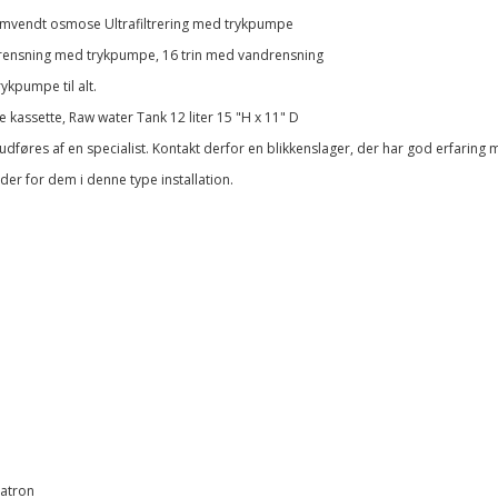
Omvendt osmose Ultrafiltrering med trykpumpe
ensning med trykpumpe, 16 trin med vandrensning
kpumpe til alt.
fte kassette, Raw water Tank 12 liter 15 "H x 11" D
nen udføres af en specialist. Kontakt derfor en blikkenslager, der har god erfa
er for dem i denne type installation.
patron