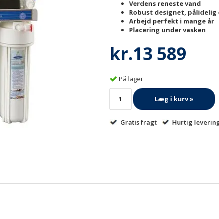
Verdens reneste vand
Robust designet, pålidelig
Arbejd perfekt i mange år
Placering under vasken
kr.13 589
På lager
Læg i kurv »
Gratis fragt
Hurtig leverin