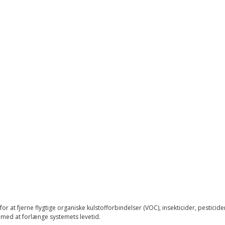
at fjerne flygtige organiske kulstofforbindelser (VOC), insekticider, pesticider
å med at forlænge systemets levetid.