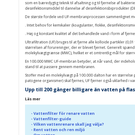
som en bæredygtig teknik til afsaltning og til fjernelse af bakte
desinfektionsmiddel til dannelse af desinfektionsbiprodukter (D
De største fordele ved UF-membranprocessen sammenlignet med 
. Intet behov for kemikalier (koagulanter, flokke, desinfektionsmid
. Høj og konstant kvalitet af det behandlede vand i form af fjer
Ultrafiltration (UF) bruges til at fjerne alle kolloide partikler
størrelsen af ​​forureninger, der er blevet fjernet. Generelt spæ
molekylvægtgrænse (MWC), hvilket er et omtrentlig mål for stør
En 100.000 MWC UF-membran betyder, at når vand, der indeholder
stand til at passere gennem membranen.
Stoffer med en molekylvægt på 100.000 dalton har en størrelse på
patogene organismer) skal fjernes, UF fjerner også uklarhed i va
Upp till 200 gånger billigare än vatten på fl
Läs mer
-
Vattenfilter för renare vatten
-
Vattenfilter-guide
-
Vilken vattenrenare skall jag välja?
-
Rent vatten och ren miljö