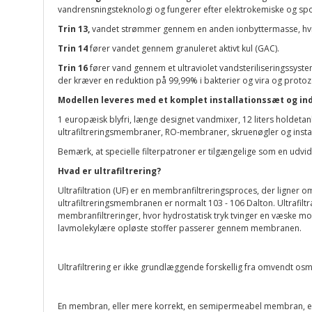
vandrensningsteknologi og fungerer efter elektrokemiske og spon
Trin 13,
vandet strømmer gennem en anden ionbyttermasse, hvi
Trin 14
fører vandet gennem granuleret aktivt kul (GAC).
Trin 16
fører vand gennem et ultraviolet vandsteriliseringssys
der kræver en reduktion på 99,99% i bakterier og vira og protoz
Modellen leveres med et komplet installationssæt og in
1 europæisk blyfri, længe designet vandmixer, 12 liters holdetank
ultrafiltreringsmembraner, RO-membraner, skruenøgler og insta
Bemærk, at specielle filterpatroner er tilgængelige som en udvidels
Hvad er ultrafiltrering?
Ultrafiltration (UF) er en membranfiltreringsproces, der ligner
ultrafiltreringsmembranen er normalt 103 - 106 Dalton. Ultrafiltr
membranfiltreringer, hvor hydrostatisk tryk tvinger en væske
lavmolekylære opløste stoffer passerer gennem membranen.
Ultrafiltrering er ikke grundlæggende forskellig fra omvendt osmo
En membran, eller mere korrekt, en semipermeabel membran, er e