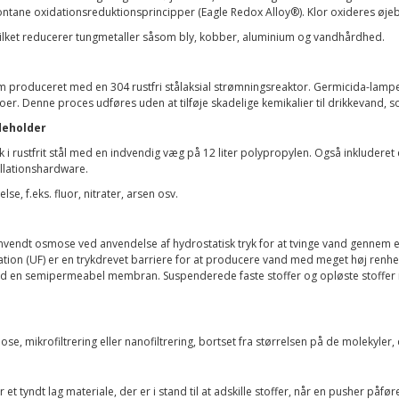
tane oxidationsreduktionsprincipper (Eagle Redox Alloy®). Klor oxideres øjebl
lket reducerer tungmetaller såsom bly, kobber, aluminium og vandhårdhed.
tem produceret med en 304 rustfri stålaksial strømningsreaktor. Germicida-lam
oer. Denne proces udføres uden at tilføje skadelige kemikalier til drikkevand
deholder
 i rustfrit stål med en indvendig væg på 12 liter polypropylen. Også inkluderet 
llationshardware.
e, f.eks. fluor, nitrater, arsen osv.
 omvendt osmose ved anvendelse af hydrostatisk tryk for at tvinge vand gennem
ation (UF) er en trykdrevet barriere for at producere vand med meget høj renhed o
 mod en semipermeabel membran. Suspenderede faste stoffer og opløste stoffe
se, mikrofiltrering eller nanofiltrering, bortset fra størrelsen på de molekyler,
t tyndt lag materiale, der er i stand til at adskille stoffer, når en pusher 