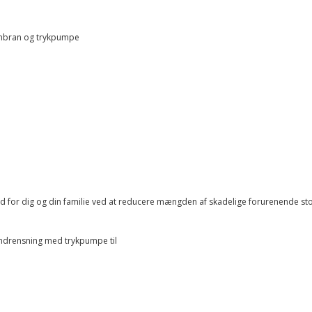
membran og trykpumpe
ed for dig og din familie ved at reducere mængden af ​​skadelige forurenende sto
ndrensning med trykpumpe til