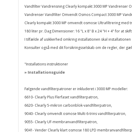
Vandfilter Vandrensning Clearly kompakt 3000 MP Vandrenser 
Vandrenser Vandfilter Omvendt Osmos Compact 3000 MP Vandr
Clearly kompakt 3000 MP omvendt osmose Ultrafiltrering med try
180 liter pr. Dag Dimensioner: 16 "L x 8" B x 24 "H + 4" for at ski
I tilfælde af usikkerhed omkring installationen skal installatio
Konsulter også med dit forsikringsselskab om de regler, der gæld
"Installations instruktioner
» Installationsguide
Følgende vandfilterpatroner er inkluderet i 3000 MP modeller:
6610- Clearly Plus Flerfaset vandfilterpatron,
6620- Clearly 5-mikron carbonblok-vandfilterpatron,
9040- Clearly omvendt osmose Multi 6-trins vandfilterpatron,
9055- Clearly UF-membranvandfilterpatron,
9041- Vender Clearly klart osmose 180 LPD membranvandfilter