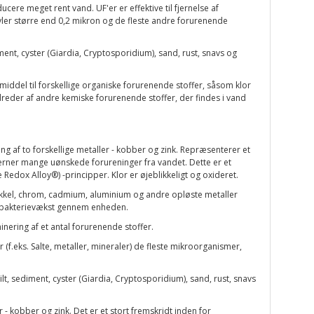
cere meget rent vand. UF'er er effektive til fjernelse af
kyler større end 0,2 mikron og de fleste andre forurenende
ent, cyster (Giardia, Cryptosporidium), sand, rust, snavs og
iddel til forskellige organiske forurenende stoffer, såsom klor
undreder af andre kemiske forurenende stoffer, der findes i vand
g af to forskellige metaller - kobber og zink. Repræsenterer et
erner mange uønskede forureninger fra vandet. Dette er et
edox Alloy®) -principper. Klor er øjeblikkeligt og oxideret.
, nikkel, chrom, cadmium, aluminium og andre opløste metaller
er bakterievækst gennem enheden.
nering af et antal forurenende stoffer.
f.eks. Salte, metaller, mineraler) de fleste mikroorganismer,
lt, sediment, cyster (Giardia, Cryptosporidium), sand, rust, snavs
- kobber og zink. Det er et stort fremskridt inden for