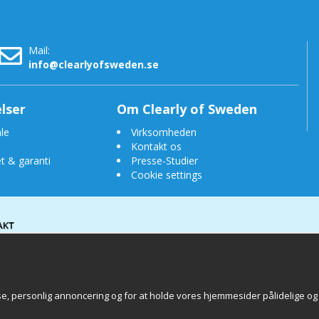
Mail:
info@clearlyofsweden.se
lser
Om Clearly of Sweden
le
Virksomheden
Kontakt os
t & garanti
Presse-Studier
Cookie settings
lse, personlig annoncering og for at holde vores hjemmesider pålidelige og 
 of Sweden AB
Chalmers Teknikpark
412 58 