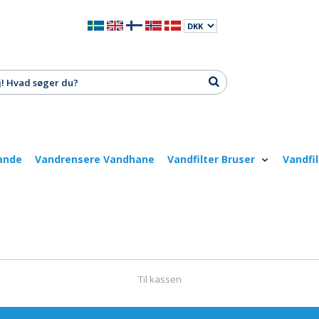
ande
Vandrensere Vandhane
Vandfilter Bruser
Vandfi
Til kassen