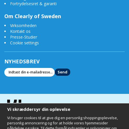
Fortrydelsesret & garanti
Om Clearly of Sweden
Virksomheden
Kontakt os
Presse-Studier
Cookie settings
NYHEDSBREV
Send
Vi skræddersyr din oplevelse
Vi bruger cookies til at give dig en personlig shoppingoplevelse,
personlig annoncering og for at holde vores hjemmesider
pålidelige og sikre. Til dette formål indsamler vi oplysninger om