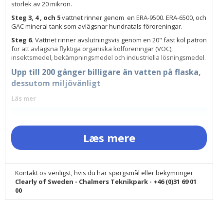
storlek av 20 mikron.
Steg 3, 4 , och 5
vattnet rinner genom en ERA-9500. ERA-6500, och
GAC mineral tank som avlägsnar hundratals föroreningar.
Steg 6.
Vattnet rinner avslutningsvis genom en 20" fast kol patron
för att avlägsna flyktiga organiska kolföreningar (VOC),
insektsmedel, bekämpningsmedel och industriella lösningsmedel.
Upp till 200 gånger billigare än vatten på flaska,
dessutom miljövänligt
Läs mer
-
Vattenfilter för renare vatten
-
Vattenfilter-guide
Læs mere
-
Vilken vattenrenare skall jag välja?
-
Rent vatten och ren miljö
-
Om vatten
Kontakt os venligst, hvis du har spørgsmål eller bekymringer
Clearly of Sweden - Chalmers Teknikpark - +46 (0)31 69 01
00