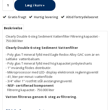
Læg i kurv »
Gratis fragt
Hurtig levering
Altid fortrydelsesret
Beskrivelse
Clearly Double 6-steg Sediment Vattenfilter Filtrering kapacitet -
750.000 liter
Clearly Double 6-steg Sediment Vattenfilter
- Poly glas T mineral fylld med Eagle Redox Alloy GAC som är en
saltlake vattenbalsam.
- Poly glas T mineral fylld med hög kapacitet jonbytesharts
- 1" invändig flödes distributör.
- Mikroprocessor med LED- display elektronisk regleringsventil
- 41, liter per minut i vattenflöde
- 3/4" eller 1" rostfritt stål avstängningsventil.
- NSF- certifierad komponent
Filtrering kapacitet - 750.000 liter
Vatten filtreras genom 6- steg av filtrering.