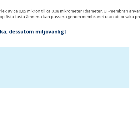
ek av ca 0,05 mikron till ca 0,08 mikrometer i diameter. UF-membran används
upplösta fasta ämnena kan passera genom membranet utan att orsaka probl
aska, dessutom miljövänligt