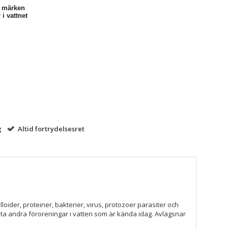
a märken
 i vattnet
g
Altid fortrydelsesret
lloider, proteiner, bakterier, virus, protozoer parasiter och
sta andra föroreningar i vatten som är kända idag. Avlägsnar