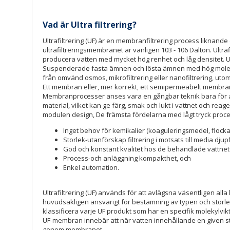
Vad är Ultra filtrering?
Ultrafiltrering (UF) är en membranfiltrering process likna
ultrafiltreringsmembranet är vanligen 103 - 106 Dalton. Ultraf
producera vatten med mycket hög renhet och låg densitet. Ul
Suspenderade fasta ämnen och lösta ämnen med hög molekylv
från omvänd osmos, mikrofiltrering eller nanofiltrering, uto
Ett membran eller, mer korrekt, ett semipermeabelt membran
Membranprocesser anses vara en gångbar teknik bara för avs
material, vilket kan ge färg, smak och lukt i vattnet och re
modulen design, De främsta fördelarna med lågt tryck proce
Inget behov för kemikalier (koaguleringsmedel, flocka
Storlek-utanförskap filtrering i motsats till media djupf
God och konstant kvalitet hos de behandlade vattnet 
Process-och anläggning kompakthet, och
Enkel automation.
Ultrafiltrering (UF) används för att avlägsna väsentligen alla
huvudsakligen ansvarigt för bestämning av typen och storlek
klassificera varje UF produkt som har en specifik molekyl
UF-membran innebär att när vatten innehållande en given st
genom membranet.