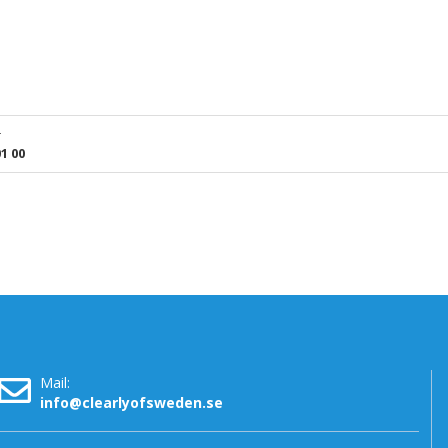
r
1 00
Mail:
info@clearlyofsweden.se