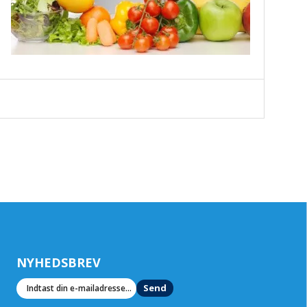
NYHEDSBREV
Send