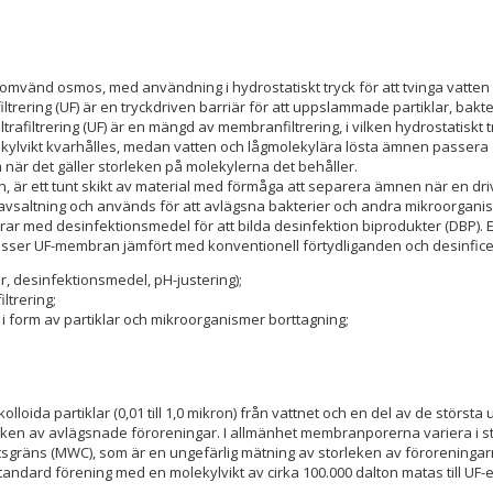
nde omvänd osmos, med användning i hydrostatiskt tryck för att tvinga va
iltrering (UF) är en tryckdriven barriär för att uppslammade partiklar, bakt
trafiltrering (UF) är en mängd av membranfiltrering, i vilken hydrostatisk
ikt kvarhålles, medan vatten och lågmolekylära lösta ämnen passera geno
m när det gäller storleken på molekylerna det behåller.
, är ett tunt skikt av material med förmåga att separera ämnen när en dr
altning och används för att avlägsna bakterier och andra mikroorganismer
agerar med desinfektionsmedel för att bilda desinfektion biprodukter (DBP)
sser UF-membran jämfört med konventionell förtydliganden och desinficeri
r, desinfektionsmedel, pH-justering);
iltrering;
i form av partiklar och mikroorganismer borttagning;
 kolloida partiklar (0,01 till 1,0 mikron) från vattnet och en del av de störs
en av avlägsnade föroreningar. I allmänhet membranporerna variera i storl
viktsgräns (MWC), som är en ungefärlig mätning av storleken av förorenin
andard förening med en molekylvikt av cirka 100.000 dalton matas till UF