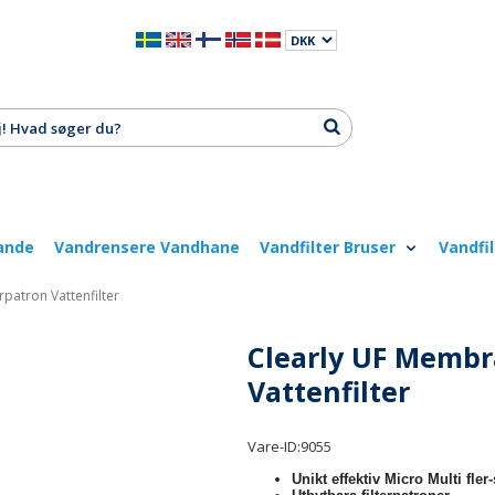
ande
Vandrensere Vandhane
Vandfilter Bruser
Vandfi
rpatron Vattenfilter
Clearly UF Membr
Vattenfilter
Vare-ID:
9055
Unikt effektiv Micro Multi fler