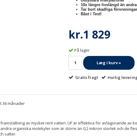
Utbytbara filterpatroner
10x längre livslängd än andr
Tar bort skadliga föroreningar
Bäst i Test!
kr.1 829
På lager
Læg i kurv »
Gratis fragt
Hurtig leverin
tet 36 månader
r framställning av mycket rent vatten. UF är effektiva för avlägsnande av ko
h andra organiska molekyler som är större än 0,2 mikron storlek och de fle
h salter.