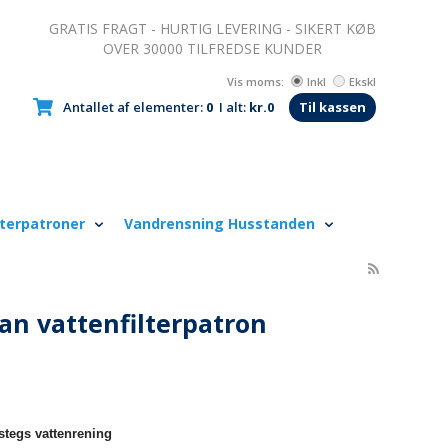
GRATIS FRAGT - HURTIG LEVERING - SIKERT KØB
OVER 30000 TILFREDSE KUNDER
Vis moms:
Inkl
Ekskl
Antallet af elementer:
0
I alt:
kr.0
Til kassen
lterpatroner
Vandrensning Husstanden
an vattenfilterpatron
-stegs vattenrening