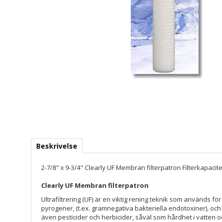
Beskrivelse
2-7/8" x 9-3/4" Clearly UF Membran filterpatron Filterkapaci
Clearly UF Membran filterpatron
Ultrafiltrering (UF) är en viktig rening teknik som används fö
pyrogener, (t.ex. gramnegativa bakteriella endotoxiner), oc
även pesticider och herbicider, såväl som hårdhet i vatten oc