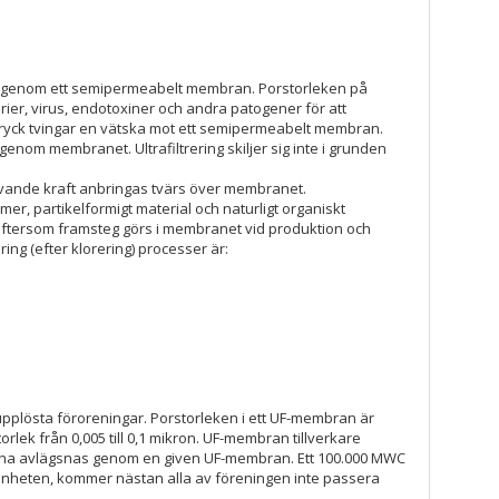
tten genom ett semipermeabelt membran. Porstorleken på
erier, virus, endotoxiner och andra patogener för att
t tryck tvingar en vätska mot ett semipermeabelt membran.
m membranet. Ultrafiltrering skiljer sig inte i grunden
ivande kraft anbringas tvärs över membranet.
, partikelformigt material och naturligt organiskt
. Eftersom framsteg görs i membranet vid produktion och
ng (efter klorering) processer är:
ta upplösta föroreningar. Porstorleken i ett UF-membran är
ek från 0,005 till 0,1 mikron. UF-membran tillverkare
garna avlägsnas genom en given UF-membran. Ett 100.000 MWC
-enheten, kommer nästan alla av föreningen inte passera