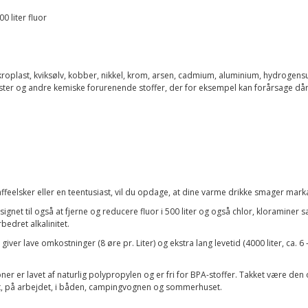
0 liter fluor
mikroplast, kviksølv, kobber, nikkel, krom, arsen, cadmium, aluminium, hydrogens
ter og andre kemiske forurenende stoffer, der for eksempel kan forårsage dårl
affeelsker eller en teentusiast, vil du opdage, at dine varme drikke smager mark
designet til også at fjerne og reducere fluor i 500 liter og også chlor, kloramine
edret alkalinitet.
d giver lave omkostninger (8 øre pr. Liter) og ekstra lang levetid (4000 liter, ca. 
ner er lavet af naturlig polypropylen og er fri for BPA-stoffer. Takket være den
, på arbejdet, i båden, campingvognen og sommerhuset.