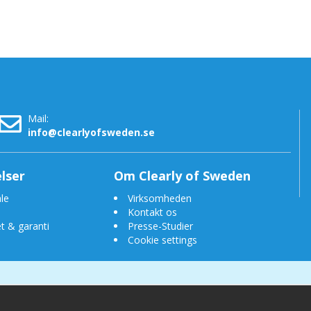
Mail:
info@clearlyofsweden.se
lser
Om Clearly of Sweden
le
Virksomheden
Kontakt os
t & garanti
Presse-Studier
Cookie settings