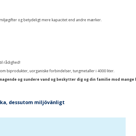
iljøgifter og betydeligt mere kapacitet end andre mærker.
til rådighed!
 som biprodukter, uorganiske forbindelser, tungmetaller i 4000 liter.
smagende og sundere vand og beskytter dig og din familie mod mange ke
aska, dessutom miljövänligt