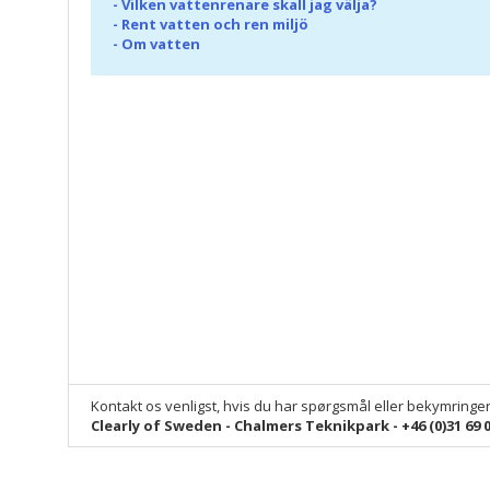
-
Vilken vattenrenare skall jag välja?
-
Rent vatten och ren miljö
-
Om vatten
Kontakt os venligst, hvis du har spørgsmål eller bekymringe
Clearly of Sweden - Chalmers Teknikpark - +46 (0)31 69 0