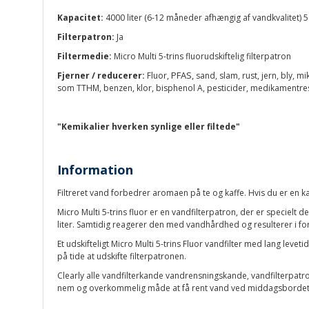
Kapacitet:
4000 liter (6-12 måneder afhængig af vandkvalitet) 50
Filterpatron:
Ja
Filtermedie:
Micro Multi 5-trins fluorudskiftelig filterpatron
PFAS,
Fjerner / reducerer:
Fluor,
sand, slam, rust, jern, bly, 
som TTHM, benzen, klor, bisphenol A, pesticider, medikamentres
"Kemikalier hverken synlige eller filtede"
Information
Filtreret vand forbedrer aromaen på te og kaffe. Hvis du er en k
Micro Multi 5-trins fluor er en vandfilterpatron, der er specielt 
liter. Samtidig reagerer den med vandhårdhed og resulterer i forb
Et udskifteligt Micro Multi 5-trins Fluor vandfilter med lang leveti
på tide at udskifte filterpatronen.
Clearly alle vandfilterkande vandrensningskande, vandfilterpatro
nem og overkommelig måde at få rent vand ved middagsbordet