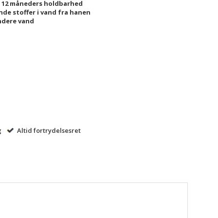
er 12 måneders holdbarhed
nde stoffer i vand fra hanen
ndere vand
g
Altid fortrydelsesret