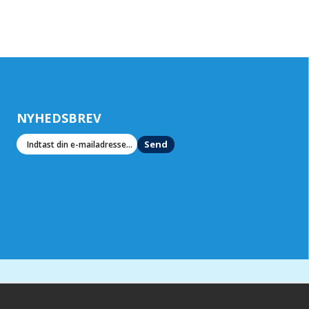
NYHEDSBREV
Send