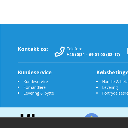
Kontakt os:
Telefon:
+46 (0)31 - 69 01 00 (08-17)
Kundeservice
Købsbetinge
Kundeservice
Handle & beta
Forhandlere
Levering
Levering & bytte
Fortrydelsesre