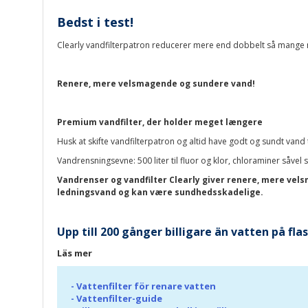
Bedst i test!
Clearly vandfilterpatron reducerer mere end dobbelt så mange m
Renere, mere velsmagende og sundere vand!
Premium vandfilter, der holder meget længere
Husk at skifte vandfilterpatron og altid have godt og sundt vand 
Vandrensningsevne: 500 liter til fluor og klor, chloraminer såvel
Vandrenser og vandfilter Clearly giver renere, mere vel
ledningsvand og kan være sundhedsskadelige.
Upp till 200 gånger billigare än vatten på fl
Läs mer
-
Vattenfilter för renare vatten
-
Vattenfilter-guide