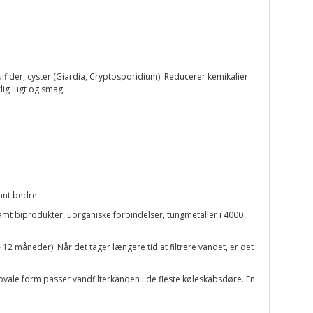
ulfider, cyster (Giardia, Cryptosporidium). Reducerer kemikalier
ig lugt og smag.
ant bedre.
r samt biprodukter, uorganiske forbindelser, tungmetaller i 4000
6 - 12 måneder). Når det tager længere tid at filtrere vandet, er det
 ovale form passer vandfilterkanden i de fleste køleskabsdøre. En