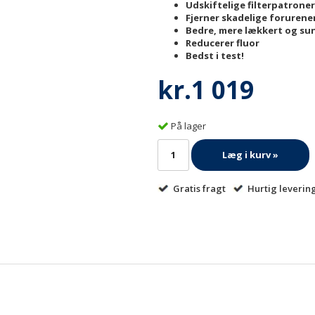
Udskiftelige filterpatron
Fjerner skadelige forurene
Bedre, mere lækkert og su
Reducerer fluor
Bedst i test!
kr.1 019
På lager
Læg i kurv »
Gratis fragt
Hurtig leverin