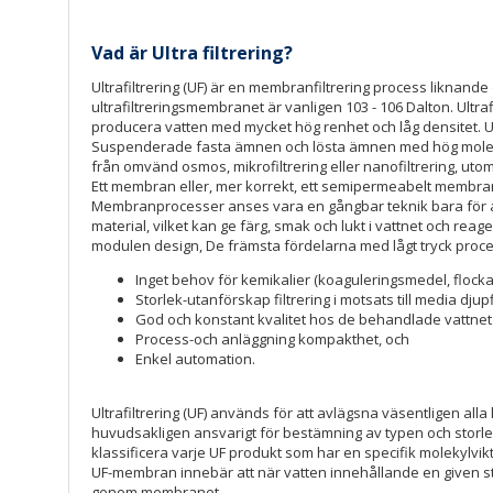
Vad är Ultra filtrering?
Ultrafiltrering (UF) är en membranfiltrering process likna
ultrafiltreringsmembranet är vanligen 103 - 106 Dalton. Ultraf
producera vatten med mycket hög renhet och låg densitet. Ul
Suspenderade fasta ämnen och lösta ämnen med hög molekylv
från omvänd osmos, mikrofiltrering eller nanofiltrering, uto
Ett membran eller, mer korrekt, ett semipermeabelt membran
Membranprocesser anses vara en gångbar teknik bara för avs
material, vilket kan ge färg, smak och lukt i vattnet och re
modulen design, De främsta fördelarna med lågt tryck proce
Inget behov för kemikalier (koaguleringsmedel, flocka
Storlek-utanförskap filtrering i motsats till media djupf
God och konstant kvalitet hos de behandlade vattnet 
Process-och anläggning kompakthet, och
Enkel automation.
Ultrafiltrering (UF) används för att avlägsna väsentligen alla
huvudsakligen ansvarigt för bestämning av typen och storlek
klassificera varje UF produkt som har en specifik molekyl
UF-membran innebär att när vatten innehållande en given st
genom membranet.