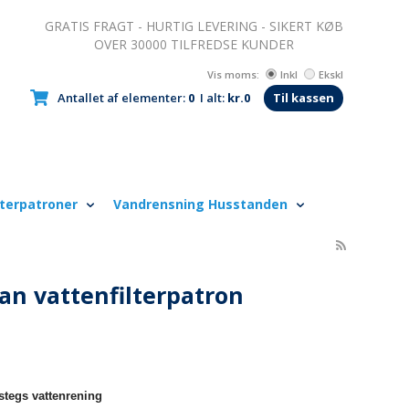
GRATIS FRAGT - HURTIG LEVERING - SIKERT KØB
OVER 30000 TILFREDSE KUNDER
Vis moms:
Inkl
Ekskl
Antallet af elementer:
0
I alt:
kr.0
Til kassen
lterpatroner
Vandrensning Husstanden
an vattenfilterpatron
-stegs vattenrening