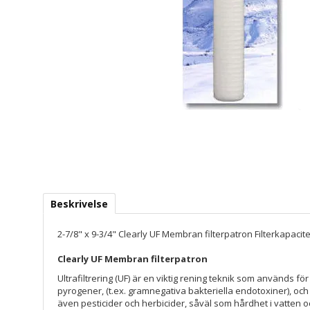
Beskrivelse
2-7/8" x 9-3/4" Clearly UF Membran filterpatron Filterkapaci
Clearly UF Membran filterpatron
Ultrafiltrering (UF) är en viktig rening teknik som används fö
pyrogener, (t.ex. gramnegativa bakteriella endotoxiner), oc
även pesticider och herbicider, såväl som hårdhet i vatten oc