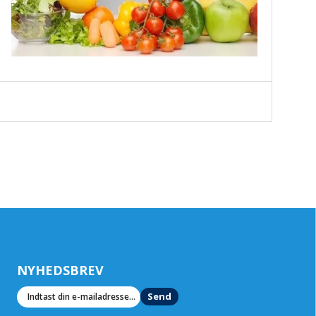
NYHEDSBREV
Send