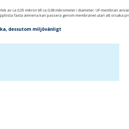
ek av ca 0,05 mikron till ca 0,08 mikrometer i diameter. UF-membran används
upplösta fasta ämnena kan passera genom membranet utan att orsaka probl
aska, dessutom miljövänligt