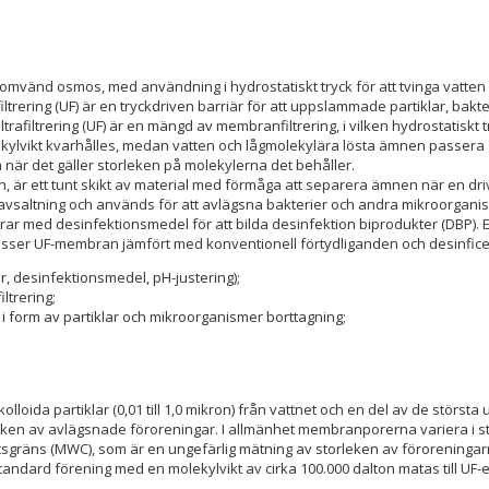
nde omvänd osmos, med användning i hydrostatiskt tryck för att tvinga va
iltrering (UF) är en tryckdriven barriär för att uppslammade partiklar, bakt
trafiltrering (UF) är en mängd av membranfiltrering, i vilken hydrostatisk
ikt kvarhålles, medan vatten och lågmolekylära lösta ämnen passera geno
m när det gäller storleken på molekylerna det behåller.
, är ett tunt skikt av material med förmåga att separera ämnen när en dr
altning och används för att avlägsna bakterier och andra mikroorganismer
agerar med desinfektionsmedel för att bilda desinfektion biprodukter (DBP)
sser UF-membran jämfört med konventionell förtydliganden och desinficeri
r, desinfektionsmedel, pH-justering);
iltrering;
i form av partiklar och mikroorganismer borttagning;
 kolloida partiklar (0,01 till 1,0 mikron) från vattnet och en del av de störs
en av avlägsnade föroreningar. I allmänhet membranporerna variera i storl
viktsgräns (MWC), som är en ungefärlig mätning av storleken av förorenin
andard förening med en molekylvikt av cirka 100.000 dalton matas till UF