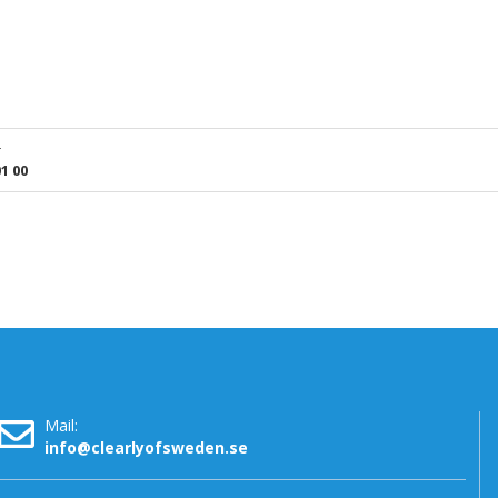
r
1 00
Mail:
info@clearlyofsweden.se