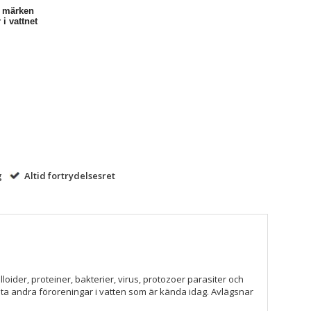
a märken
 i vattnet
g
Altid fortrydelsesret
lloider, proteiner, bakterier, virus, protozoer parasiter och
sta andra föroreningar i vatten som är kända idag. Avlägsnar