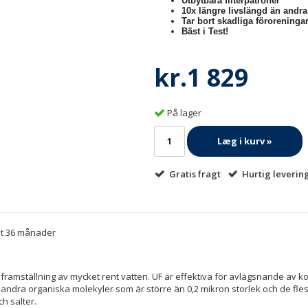
Utbytbara filterpatroner
10x längre livslängd än andr
Tar bort skadliga föroreningar
Bäst i Test!
kr.1 829
På lager
Læg i kurv »
Gratis fragt
Hurtig leverin
tet 36 månader
r framställning av mycket rent vatten. UF är effektiva för avlägsnande av ko
h andra organiska molekyler som är större än 0,2 mikron storlek och de fle
h salter.