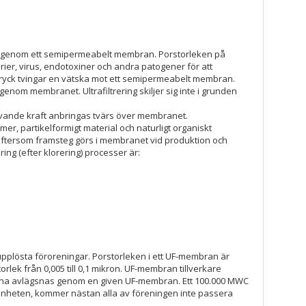
tten genom ett semipermeabelt membran. Porstorleken på
erier, virus, endotoxiner och andra patogener för att
t tryck tvingar en vätska mot ett semipermeabelt membran.
m membranet. Ultrafiltrering skiljer sig inte i grunden
ivande kraft anbringas tvärs över membranet.
, partikelformigt material och naturligt organiskt
. Eftersom framsteg görs i membranet vid produktion och
ng (efter klorering) processer är:
ta upplösta föroreningar. Porstorleken i ett UF-membran är
ek från 0,005 till 0,1 mikron. UF-membran tillverkare
garna avlägsnas genom en given UF-membran. Ett 100.000 MWC
-enheten, kommer nästan alla av föreningen inte passera