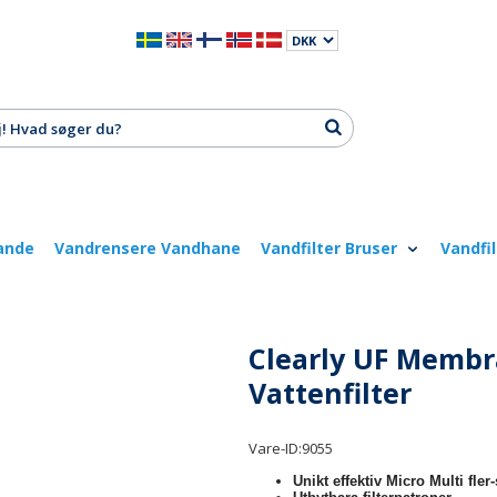
ande
Vandrensere Vandhane
Vandfilter Bruser
Vandfi
Clearly UF Membr
Vattenfilter
Vare-ID:
9055
Unikt effektiv Micro Multi fler