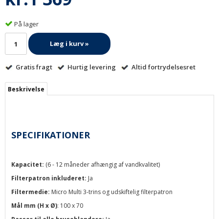
På lager
Læg i kurv »
Gratis fragt
Hurtig levering
Altid fortrydelsesret
Beskrivelse
SPECIFIKATIONER
Kapacitet:
(6 - 12 måneder afhængig af vandkvalitet)
Filterpatron inkluderet:
Ja
Filtermedie:
Micro Multi 3-trins og udskiftelig filterpatron
Mål mm (H x Ø)
: 100 x 70