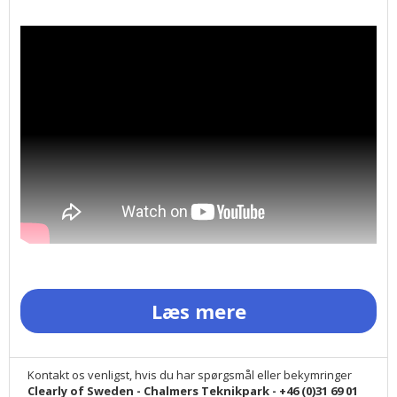
Bedst i test!
Læs mere
Clearlys brusfilter reducerer mere end dobbelt så mange forurenende
stoffer og har betydelig større kapacitet end andre mærker.
Oplev forskellen mellem brusebad og badning i filtreret rent og blødt
Kontakt os venligst, hvis du har spørgsmål eller bekymringer
vand!
Clearly of Sweden - Chalmers Teknikpark - +46 (0)31 69 01