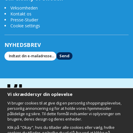
indånding af varm klorgas i hele to og en halv dag, en meget god
Virksomheden
grund til at få et vandfilter Klart 3-trins brusefilter og vandrenser.
Kontakt os
Et brusebad i kloreret vand kan være en af ​​dagens største
Presse-Studier
sundhedsrisici! På kort sigt kan kloreret vand irritere øjne, bihuler, hals,
Cookie settings
hud og lunger, tørre hår og hovedbund og svække immunsystemet. På
lang sigt inkluderer risikoen en markant øget produktion af frie
radikaler (hvilket øger aldringsprocessen), en øget risiko for
NYHEDSBREV
genmutation og en reduceret evne til at omdanne kolesterol og
åreforkalkning.
Send
Et vandfilterbruser eller badefilter reducerer klor og giver dig også
smukkere hår og en slankere hud, der ikke tørrer ud.
Oplev, hvad filtreret vand kan gøre for din og din families
sundhed -
THINK CLEARLY!
Vi skræddersyr din oplevelse
Vi bruger cookies til at give dig en personlig shoppingoplevelse,
personlig annoncering og for at holde vores hjemmesider
pålidelige og sikre. Til dette formål indsamler vi oplysninger om
brugere, deres design og deres enheder.
Klik på "Okay", hvis du tillader alle cookies eller vælg, hvilke
cookies du tillader, og hvilke du vil slå fra ved at klikke på