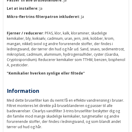
Passer til alle bruseblandere:
Ja
Let at installere:
Ja
Mikro-flertrins filterpatron inkluderet:
Ja
Fjerner / reducerer
: PFAS, klor, kalk, kloraminer, skadelige
kemikalier, bly, kviksølv, cadmium, uran, jern, zink, kobber, krom,
mangan, nikkel) svovl og andre forurenende stoffer, der findes i
ledningsvand, der tørrer din hud og hår ud. Sand, snavs, sedimentrost,
mikroplast, cadmium, aluminium, hydrogensulfider, cyster (Giardia,
Cryptosporidium). Reducerer kemikalier som TTHM, benzen, bisphenol
A, pesticider.
"Kemikalier hverken synlige eller filtede"
Information
Med dette brusefilter kan du nemt få en effektiv vandrensning i bruser.
Filtret monteres let direkte på bruseblanderen og passer til alle
badeværelser. Clearlys vandfilter 3-trins brusefilter beskytter dig og
din familie mod mange skadelige kemikalier, tungmetaller og andre
forurenende stoffer, der findes i ledningsvand, og som blandt andet
tørrer ud hud og hår.