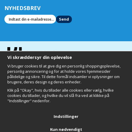
NYHEDSBREV
Send
Vi skræddersyr din oplevelse
Vi bruger cookies til at give dig en personlig shoppingoplevelse,
personlig annoncering og for at holde vores hjemmesider
pålidelige og sikre. Til dette formål indsamler vi oplysninger om
brugere, deres design og deres enheder.
Klik på "Okay", hvis du tillader alle cookies eller vælg, hvilke
cookies du tillader, og hvilke du vil slå fra ved at klikke på
"Indstillinger" nedenfor.
Clearly of Sweden AB
Chalmers Teknikpark
412 58 Göteborg
Indstillinger
Kun nødvendigt
Tilbage til toppen