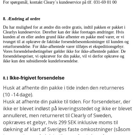
For spørgsmål, kontakt Cleary´s kundeservice på tlf. 031-69 01 00
8. Ændring af ordre
Du har mulighed for at ændre din ordre gratis, indtil pakken er pakket i
Clearlys kundeservice. Derefter kan der ikke foretages ændringer. Hvis
kunden af en eller anden grund ikke afhenter en pakke med varer, er vi
tvunget til at opkræve de faktiske forsendelsesomkostninger til kunden og
returforsendelse. For ikke-afhentede varer tilføjes et ekspeditionsgebyr.
Vores forsendelsesbetingelser gælder ikke for ikke-afhentede pakker. De
forsendelsespriser, vi opkræver for din pakke, vil vi derfor opkræve og
ikke kun den subsidierede kundeforsendelse.
Ikke-frigivet forsendelse
8.
1
Husk at afhente din pakke i tide inden den returneres
(10 -14 dage).
Husk at afhente din pakke til tiden. For forsendelser, der
ikke er blevet indløst på leveringsstedet og ikke er blevet
annulleret, men returneret til Clearly of Sweden,
opkræves et gebyr, hvis 299 SEK inklusive moms til
dækning af klart af Sveriges faste omkostninger (såsom