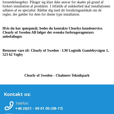
forsendelsesgebyr. Påtager sig klart ikke ansvar for skader på grund af
forkert installation af produktet. I tilfælde af usikkerhed skal installationen
udføres af en specialist. Rådfør dig med dit forsikringsselskab om de
regler, der gælder for dem for denne type installation.
Hvis du har spørgsmål, bedes du kontakte Clearlys kundeservice.
Clearly of Sweden AB følger det svenske forbrugeragenturs
anbefalinger.
Returner vare til: Clearly of Sweden - LM Logistik Gamlebyvägen 1,
523 62 Vegby
Clearly of Sweden - Chalmers Teknikpark
Kontakt os:
Telefon:
+46 (0)31 - 69 01 00 (08-17)