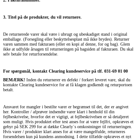
2. Fakturanummer.
3. Titel på de produkter, du vil returnere.
De returnerede varer skal være i ubrugt og ubeskadiget stand i original
emballage. (Forsegling eller beskyttelsesplast må ikke brydes). Returner
varen sammen med fakturaen (eller en kopi af denne, for og bag). Glem
ikke at udfylde årsagen til returneringen på bagsiden af fakturaen. Du skal
selv betale for returforsendelse.
For spørgsmål, kontakt Clearing kundeservice på tlf. 031-69 01 00
BEMÆRK!
Inden du returnerer en defekt / forkert leveret vare, skal du
kontakte Clearing kundeservice for at få klagen godkendt og returportoen
betalt.
Ansvaret for mangler i bestilte varer er begrænset til det, der er angivet
her. Kontroller / afprøver indsendte varer klart i henhold til din
fejlbeskrivelse, hvorfor det er vigtigt, at fejlbeskrivelsen er så detaljeret
som muligt. Hvis produktet efter test anses for at være fejlfri, opkræves et
gebyr på SEK 299 for at dække Clearly´s omkostninger til returneringen.
Hvis varer / produkter klart anses for at være mangelfulde, returneres
forsendelsen kun på kundens anmodning. I dette tilfælde opkræves et nyt