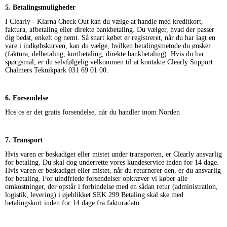
5. Betalingsmuligheder
I Clearly - Klarna Check Out kan du vælge at handle med kreditkort,
faktura, afbetaling eller direkte bankbetaling. Du vælger, hvad der passer
dig bedst, enkelt og nemt. Så snart købet er registreret, når du har lagt en
vare i indkøbskurven, kan du vælge, hvilken betalingsmetode du ønsker.
(faktura, delbetaling, kortbetaling, direkte bankbetaling). Hvis du har
spørgsmål, er du selvfølgelig velkommen til at kontakte Clearly Support
Chalmers Teknikpark 031 69 01 00.
6. Forsendelse
Hos os er det gratis forsendelse, når du handler inom Norden
7. Transport
Hvis varen er beskadiget eller mistet under transporten, er Clearly ansvarlig
for betaling. Du skal dog underrette vores kundeservice inden for 14 dage.
Hvis varen er beskadiget eller mistet, når du returnerer den, er du ansvarlig
for betaling. For uindfriede forsendelser opkræver vi køber alle
omkostninger, der opstår i forbindelse med en sådan retur (administration,
logistik, levering) i øjeblikket SEK 299 Betaling skal ske med
betalingskort inden for 14 dage fra fakturadato.