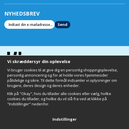
NYHEDSBREV
Send
Vi skræddersyr din oplevelse
Vi bruger cookies til at give dig en personlig shoppingoplevelse,
personlig annoncering og for at holde vores hjemmesider
pålidelige og sikre. Til dette formål indsamler vi oplysninger om
brugere, deres design og deres enheder.
Klik på "Okay", hvis du tillader alle cookies eller vælg, hvilke
cookies du tillader, og hvilke du vil slå fra ved at klikke på
"Indstillinger" nedenfor.
Clearly of Sweden AB
Chalmers Teknikpark
412 58 Göteborg
Indstillinger